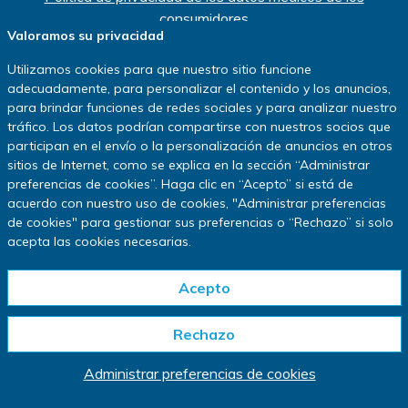
consumidores
Valoramos su privacidad
|
Política de uso de cookies
|
Administrar preferencias de cookies
Utilizamos cookies para que nuestro sitio funcione
Copyright ©
2026
IQVIA.
adecuadamente, para personalizar el contenido y los anuncios,
Todos los derechos reservados.
para brindar funciones de redes sociales y para analizar nuestro
tráfico. Los datos podrían compartirse con nuestros socios que
www.IQVIA.com
participan en el envío o la personalización de anuncios en otros
Este sitio web está diseñado solo para residentes de los
sitios de Internet, como se explica en la sección
“
Administrar
preferencias de cookies
”
. Haga clic en
“
Acepto
”
si está de
Estados Unidos.
acuerdo con nuestro uso de cookies, "Administrar preferencias
* En un estudio de investigación clínica, los participantes pueden recibir un
de cookies" para gestionar sus preferencias o
“
Rechazo
”
si solo
medicamento en fase de investigación no aprobado por las autoridades
acepta las cookies necesarias.
reguladoras, un medicamento o intervención comparativos aprobados o una
sustancia inactiva llamada placebo, según sea el diseño del estudio (se
referirá a todos como “medicamento del estudio”). Es posible que no se
Acepto
beneficie del medicamento del estudio al que está asignado, y le
explicaremos los principales riesgos y requisitos conocidos de la participación
Rechazo
en un estudio antes de que decida participar. Según el estudio, es posible que
haya una compensación y un reembolso razonable por los gastos de traslado.
La duración del estudio puede variar.
Administrar preferencias de cookies